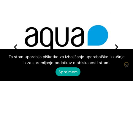
Ta stran uporablja piškotke za izboljšanje uporabniške izkušnje
in za spremljanje podatkov o obiskanosti strani.
Sprejmem